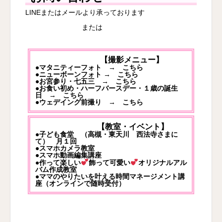
LINEまたはメールより承っております
または
【撮影メニュー】
●マタニティーフォト →
こちら
●ニューボーンフォト →
こちら
●お宮参り・七五三 →
こちら
●お食い初め・ハーフバースデー・１歳の誕生
日 →
こちら
●ウェデイング前撮り →
こちら
【教室・イベント】
●子ども食堂 （高槻・東天川 西法寺さまに
て） 月１回
●スマホカメラ教室
●スマホ動画編集講座
●作って楽しい
飾って可愛い
オリジナルアル
バム作成教室
●ママのやりたいを叶える時間マネージメント講
座（オンラインで随時受付）