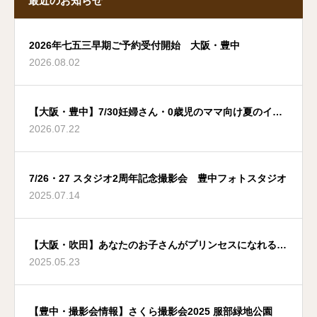
最近のお知らせ
2026年七五三早期ご予約受付開始 大阪・豊中
2026.08.02
【大阪・豊中】7/30妊婦さん・0歳児のママ向け夏のイベ
2026.07.22
ント
7/26・27 スタジオ2周年記念撮影会 豊中フォトスタジオ
2025.07.14
【大阪・吹田】あなたのお子さんがプリンセスになれる夢
2025.05.23
のような場所
【豊中・撮影会情報】さくら撮影会2025 服部緑地公園