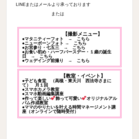
LINEまたはメールより承っております
または
【撮影メニュー】
●マタニティーフォト →
こちら
●ニューボーンフォト →
こちら
●お宮参り・七五三 →
こちら
●お食い初め・ハーフバースデー・１歳の誕生
日 →
こちら
●ウェデイング前撮り →
こちら
【教室・イベント】
●子ども食堂 （高槻・東天川 西法寺さまに
て） 月１回
●スマホカメラ教室
●スマホ動画編集講座
●作って楽しい
飾って可愛い
オリジナルアル
バム作成教室
●ママのやりたいを叶える時間マネージメント講
座（オンラインで随時受付）