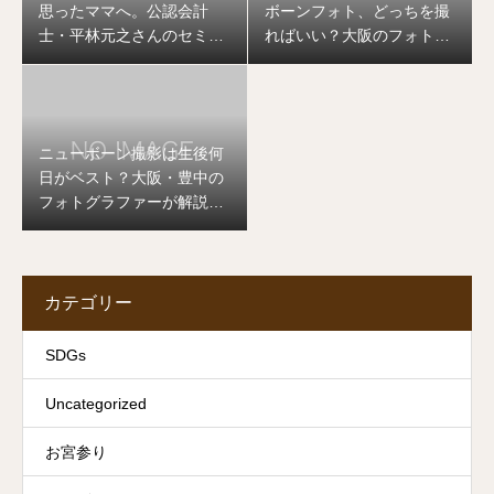
思ったママへ。公認会計
ボーンフォト、どっちを撮
士・平林元之さんのセミナ
ればいい？大阪のフォトグ
ーを開催します
ラファーが答えます
ニューボーン撮影は生後何
日がベスト？大阪・豊中の
フォトグラファーが解説し
ます
カテゴリー
SDGs
Uncategorized
お宮参り