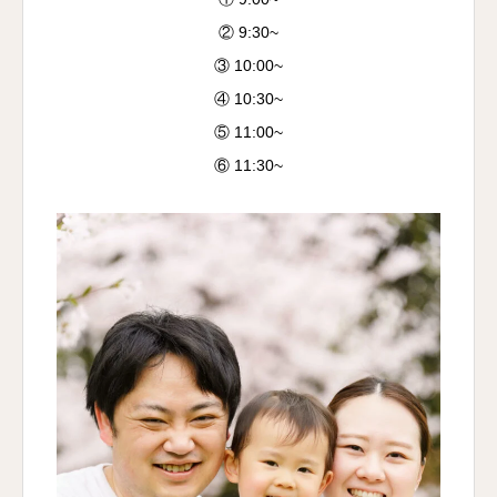
② 9:30~
③ 10:00~
④ 10:30~
⑤ 11:00~
⑥ 11:30~