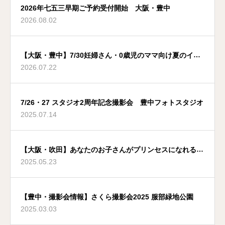
2026年七五三早期ご予約受付開始 大阪・豊中
2026.08.02
【大阪・豊中】7/30妊婦さん・0歳児のママ向け夏のイベ
2026.07.22
ント
7/26・27 スタジオ2周年記念撮影会 豊中フォトスタジオ
2025.07.14
【大阪・吹田】あなたのお子さんがプリンセスになれる夢
2025.05.23
のような場所
【豊中・撮影会情報】さくら撮影会2025 服部緑地公園
2025.03.03