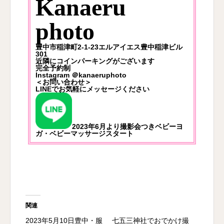
Kanaeru
photo
豊中市稲津町2-1-23エルアイエス豊中稲津ビル
301
近隣にコインパーキングがございます
完全予約制
Instagram
＠kanaeruphoto
＜お問い合わせ＞
LINEでお気軽にメッセージください
2023年6月より撮影会つきベビーヨ
ガ・ベビーマッサージスタート
関連
2023年5月10日豊中・服
七五三神社でおでかけ撮