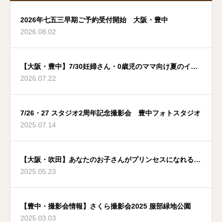
2026年七五三早期ご予約受付開始 大阪・豊中
2026.08.02
【大阪・豊中】7/30妊婦さん・0歳児のママ向け夏のイベ
2026.07.22
ント
7/26・27 スタジオ2周年記念撮影会 豊中フォトスタジオ
2025.07.14
【大阪・吹田】あなたのお子さんがプリンセスになれる夢
2025.05.23
のような場所
【豊中・撮影会情報】さくら撮影会2025 服部緑地公園
2025.03.03