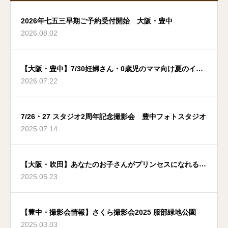
2026年七五三早期ご予約受付開始 大阪・豊中
2026.08.02
【大阪・豊中】7/30妊婦さん・0歳児のママ向け夏のイベ
2026.07.22
ント
7/26・27 スタジオ2周年記念撮影会 豊中フォトスタジオ
2025.07.14
【大阪・吹田】あなたのお子さんがプリンセスになれる夢
2025.05.23
のような場所
【豊中・撮影会情報】さくら撮影会2025 服部緑地公園
2025.03.03