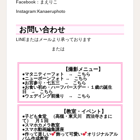
Facebook：
まえりこ
Instagram:
Kanaeruphoto
お問い合わせ
LINEまたはメールより承っております
または
【撮影メニュー】
●マタニティーフォト →
こちら
●ニューボーンフォト →
こちら
●お宮参り・七五三 →
こちら
●お食い初め・ハーフバースデー・１歳の誕生
日 →
こちら
●ウェデイング前撮り →
こちら
【教室・イベント】
●子ども食堂 （高槻・東天川 西法寺さまに
て） 月１回
●スマホカメラ教室
●スマホ動画編集講座
●作って楽しい
飾って可愛い
オリジナルアル
バム作成教室