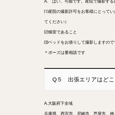
A. はい、可能です。産院で撮影す
⑴産院の撮影許可をお客様にとってい
てください）
⑵個室であること
⑶ベッドをお借りして撮影しますので
＊ポーズは要相談です
Q５ 出張エリアはど
A.大阪府下全域
兵庫県 西宮市、尼崎市、芦屋市、神