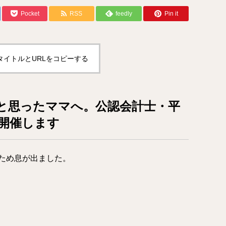
Pocket
RSS
feedly
Pin it
タイトルとURLをコピーする
と思ったママへ。公認会計士・平
開催します
ため息が出ました。